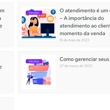
um
O atendimento é um d
Vendas
a
– A importância do
e
atendimento ao clien
momento da venda
10 de maio de 2023
Como gerenciar seus
Vendas
e
27 de março de 2023