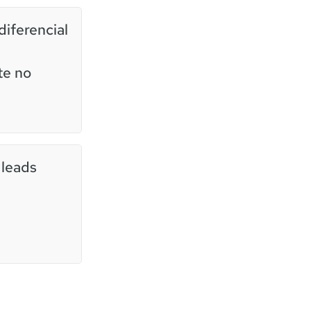
iferencial
te no
 leads