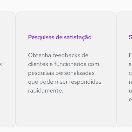
Pesquisas de satisfação
S
Obtenha feedbacks de
F
s
clientes e funcionários com
s
pesquisas personalizadas
c
que podem ser respondidas
n
rapidamente.
u
e