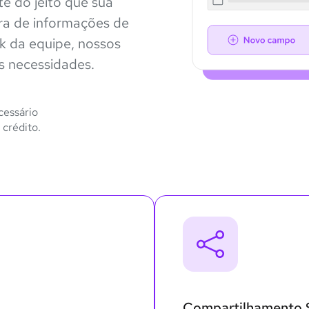
te do jeito que sua
ra de informações de
ck da equipe, nossos
s necessidades.
cessário
 crédito.
Compartilhamento S