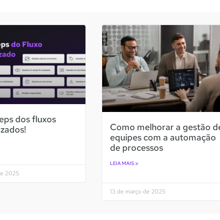
eps dos fluxos
Como melhorar a gestão d
zados!
equipes com a automação
de processos
LEIA MAIS »
de 2025
13 de março de 2025