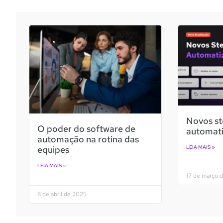
Novos st
O poder do software de
automati
automação na rotina das
equipes
LEIA MAIS »
LEIA MAIS »
17 de março 
8 de abril de 2025